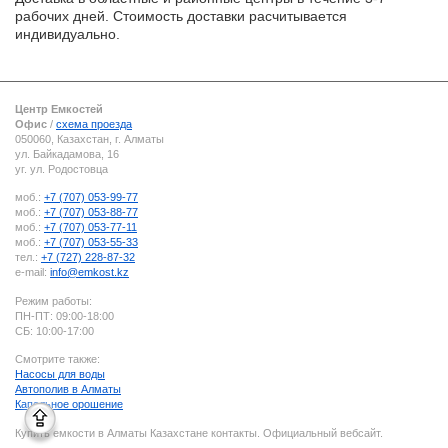
рабочих дней. Стоимость доставки расчитывается
индивидуально.
Центр Емкостей
Офис
/
схема проезда
050060, Казахстан, г. Алматы
ул. Байкадамова, 16
уг. ул. Родостовца
моб.:
+7 (707) 053-99-77
моб.:
+7 (707) 053-88-77
моб.:
+7 (707) 053-77-11
моб.:
+7 (707) 053-55-33
тел.:
+7 (727) 228-87-32
e-mail:
info@emkost.kz
Режим работы:
ПН-ПТ: 09:00-18:00
СБ: 10:00-17:00
Смотрите также:
Насосы для воды
Автополив в Алматы
Капельное орошение
Купить емкости в Алматы Казахстане контакты. Официальный вебсайт.