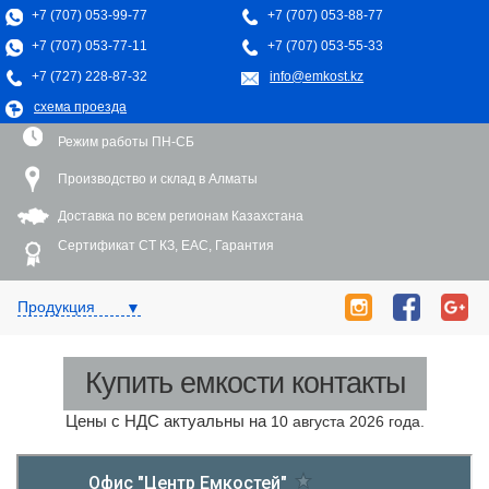
+7 (707) 053-99-77
+7 (707) 053-88-77
+7 (707) 053-77-11
+7 (707) 053-55-33
+7 (727) 228-87-32
info@emkost.kz
схема проезда
Режим работы ПН-СБ
Производство и склад в Алматы
Доставка по всем регионам Казахстана
Сертификат СТ КЗ, EAC, Гарантия
▼
Toggle
Продукция
navigation
Купить емкости контакты
Цены с НДС актуальны на
10 августа 2026 года.