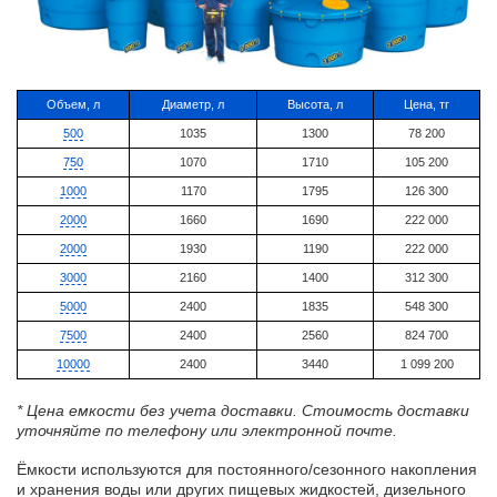
Объем, л
Диаметр, л
Высота, л
Цена, тг
500
1035
1300
78 200
750
1070
1710
105 200
1000
1170
1795
126 300
2000
1660
1690
222 000
2000
1930
1190
222 000
3000
2160
1400
312 300
5000
2400
1835
548 300
7500
2400
2560
824 700
10000
2400
3440
1 099 200
* Цена емкости без учета доставки. Стоимость доставки
уточняйте по телефону или электронной почте.
Ёмкости используются для постоянного/сезонного накопления
и хранения воды или других пищевых жидкостей, дизельного