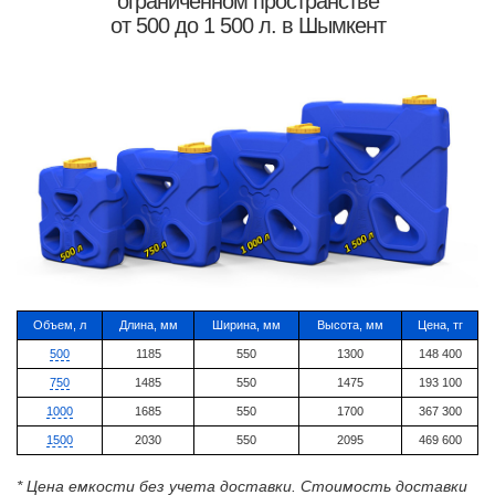
ограниченном пространстве
от 500 до 1 500 л. в Шымкент
Объем, л
Длина, мм
Ширина, мм
Высота, мм
Цена, тг
500
1185
550
1300
148 400
750
1485
550
1475
193 100
1000
1685
550
1700
367 300
1500
2030
550
2095
469 600
* Цена емкости без учета доставки. Стоимость доставки