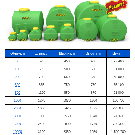
Объем, л
Длина, л
Ширина, л
Высота, л
Цена, тг
50
575
450
400
27 400
100
655
500
550
31 000
200
750
650
675
48 000
300
855
750
770
65 100
500
1100
850
870
91 000
1000
1275
1070
1200
150 700
2000
1600
1425
1375
279 600
3000
1900
1560
1540
520 600
5000
2400
1800
1740
750 300
10000
3100
2350
1950
1 500 700