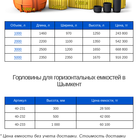
Объем, л
Длина, л
Ширина, л
Высота, л
Цена, тг
1000
1460
970
1250
243 800
2000
2200
1100
1350
542 300
3000
2500
1200
1650
668 800
5000
2350
2350
1670
916 200
Горловины для горизонтальных емкостей в
Шымкент
Артикул
Высота, мм
Цена емкости, тг
40-231
300
28 500
40-232
500
42 000
40-233
1 000
60 100
* Цена емкости без учета доставки. Стоимость доставки