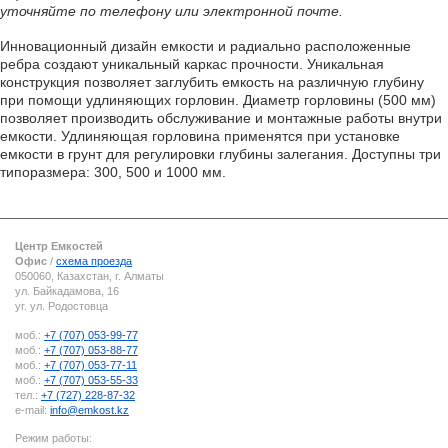
уточняйте по телефону или электронной почте.
Инновационный дизайн емкости и радиально расположенные
ребра создают уникальный каркас прочности. Уникальная
конструкция позволяет заглубить емкость на различную глубину
при помощи удлиняющих горловин. Диаметр горловины (500 мм)
позволяет производить обслуживание и монтажные работы внутри
емкости. Удлиняющая горловина применятся при установке
емкости в грунт для регулировки глубины залегания. Доступны три
типоразмера: 300, 500 и 1000 мм.
Центр Емкостей
Офис
/
схема проезда
050060, Казахстан, г. Алматы
ул. Байкадамова, 16
уг. ул. Родостовца
моб.:
+7 (707) 053-99-77
моб.:
+7 (707) 053-88-77
моб.:
+7 (707) 053-77-11
моб.:
+7 (707) 053-55-33
тел.:
+7 (727) 228-87-32
e-mail:
info@emkost.kz
Режим работы: