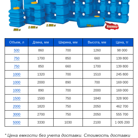
Объем, л
Длина, мм
Ширина, мм
Высота, мм
Цена, тг
500
860
700
1260
98 000
750
1700
850
660
139 800
750
850
660
1700
139 800
1000
1320
700
1510
245 800
1000
2000
890
700
169 000
1000
890
700
2000
169 000
1500
1500
750
1840
328 900
2000
1820
750
2050
462 700
3000
2700
750
2050
555 700
5000
3330
1030
2100
1 005 200
* Цена емкости без учета доставки. Стоимость доставки