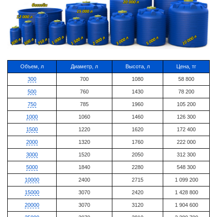
Объем, л
Диаметр, л
Высота, л
Цена, тг
300
700
1080
58 800
500
760
1430
78 200
750
785
1960
105 200
1000
1060
1460
126 300
1500
1220
1620
172 400
2000
1320
1760
222 000
3000
1520
2050
312 300
5000
1840
2280
548 300
10000
2400
2715
1 099 200
15000
3070
2420
1 428 800
20000
3070
3120
1 904 600